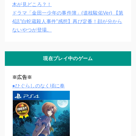
木が見どころ？！
ドラマ「金田一少年の事件簿」(道枝駿佑Ver) 【第
4話”白蛇蔵殺人事件”感想】再び定番！顔が分から
ないやつが登場。
現在プレイ中のゲーム
※広告※
●ひぐらしのなく頃に奉