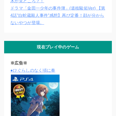
木が見どころ？！
ドラマ「金田一少年の事件簿」(道枝駿佑Ver) 【第
4話”白蛇蔵殺人事件”感想】再び定番！顔が分から
ないやつが登場。
現在プレイ中のゲーム
※広告※
●ひぐらしのなく頃に奉