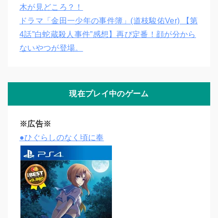
木が見どころ？！
ドラマ「金田一少年の事件簿」(道枝駿佑Ver) 【第
4話”白蛇蔵殺人事件”感想】再び定番！顔が分から
ないやつが登場。
現在プレイ中のゲーム
※広告※
●ひぐらしのなく頃に奉