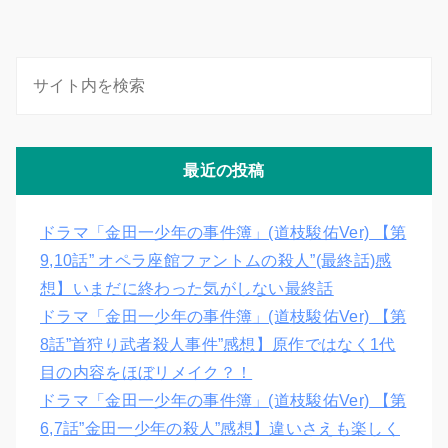
最近の投稿
ドラマ「金田一少年の事件簿」(道枝駿佑Ver) 【第
9,10話” オペラ座館ファントムの殺人”(最終話)感
想】いまだに終わった気がしない最終話
ドラマ「金田一少年の事件簿」(道枝駿佑Ver) 【第
8話”首狩り武者殺人事件”感想】原作ではなく1代
目の内容をほぼリメイク？！
ドラマ「金田一少年の事件簿」(道枝駿佑Ver) 【第
6,7話”金田一少年の殺人”感想】違いさえも楽しく