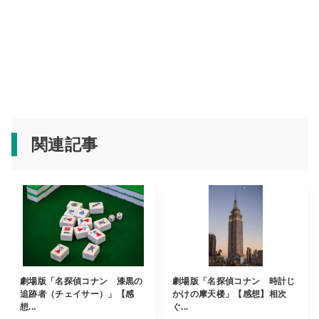
関連記事
劇場版「名探偵コナン 漆黒の
劇場版「名探偵コナン 時計じ
追跡者（チェイサー）」【感
かけの摩天楼」【感想】相次
想...
ぐ...