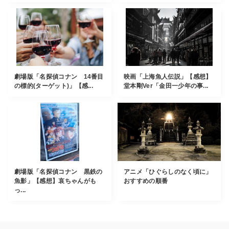
劇場版「名探偵コナン 14番目
映画「上海魚人伝説」【感想】
の標的(ターゲット)」【感...
堂本剛Ver「金田一少年の事...
劇場版「名探偵コナン 黒鉄の
アニメ「ひぐらしのなく頃に」
魚影」【感想】哀ちゃんがも
おすすめの順番
っ...