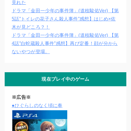
見れた
ドラマ「金田一少年の事件簿」(道枝駿佑Ver) 【第
5話”トイレの花子さん殺人事件”感想】はじめ×佐
木が見どころ？！
ドラマ「金田一少年の事件簿」(道枝駿佑Ver) 【第
4話”白蛇蔵殺人事件”感想】再び定番！顔が分から
ないやつが登場。
現在プレイ中のゲーム
※広告※
●ひぐらしのなく頃に奉